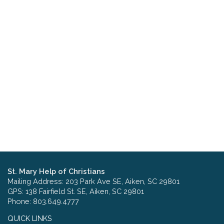
St. Mary Help of Christians
Mailing Address: 203 Park Ave SE, Aiken, SC 29801
GPS: 138 Fairfield St. SE, Aiken, SC 29801
Phone: 803.649.4777
QUICK LINKS